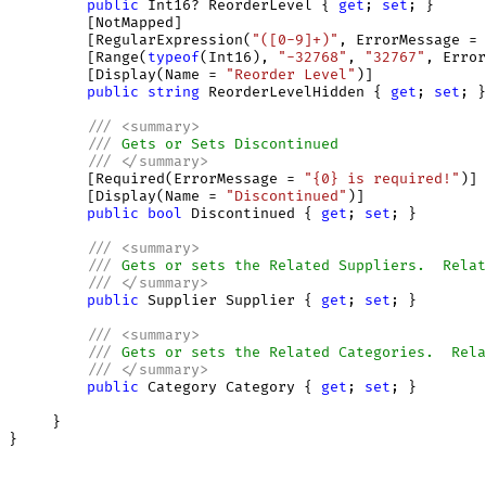
public
 Int16? ReorderLevel { 
get
; 
set
; } 

         [NotMapped]

         [RegularExpression(
"([0-9]+)"
, ErrorMessage = 
         [Range(
typeof
(Int16), 
"-32768"
, 
"32767"
, Error
         [Display(Name = 
"Reorder Level"
)]

public
string
 ReorderLevelHidden { 
get
; 
set
; }
///
<
summary
>
///
 Gets or Sets Discontinued
///
</
summary
>
         [Required(ErrorMessage = 
"{0} is required!"
)]

         [Display(Name = 
"Discontinued"
)]

public
bool
 Discontinued { 
get
; 
set
; } 

///
<
summary
>
///
 Gets or sets the Related Suppliers.  Relat
///
</
summary
>
public
 Supplier Supplier { 
get
; 
set
; }

///
<
summary
>
///
 Gets or sets the Related Categories.  Rela
///
</
summary
>
public
 Category Category { 
get
; 
set
; }

     }
