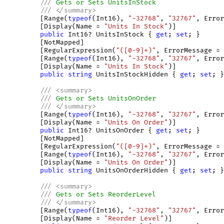
///
 Gets or Sets UnitsInStock
///
</
summary
>
         [Range(
typeof
(Int16), 
"-32768"
, 
"32767"
, Error
         [Display(Name = 
"Units In Stock"
)]

public
 Int16? UnitsInStock { 
get
; 
set
; } 

         [NotMapped]

         [RegularExpression(
"([0-9]+)"
, ErrorMessage = 
         [Range(
typeof
(Int16), 
"-32768"
, 
"32767"
, Error
         [Display(Name = 
"Units In Stock"
)]

public
string
 UnitsInStockHidden { 
get
; 
set
; }
///
<
summary
>
///
 Gets or Sets UnitsOnOrder
///
</
summary
>
         [Range(
typeof
(Int16), 
"-32768"
, 
"32767"
, Error
         [Display(Name = 
"Units On Order"
)]

public
 Int16? UnitsOnOrder { 
get
; 
set
; } 

         [NotMapped]

         [RegularExpression(
"([0-9]+)"
, ErrorMessage = 
         [Range(
typeof
(Int16), 
"-32768"
, 
"32767"
, Error
         [Display(Name = 
"Units On Order"
)]

public
string
 UnitsOnOrderHidden { 
get
; 
set
; }
///
<
summary
>
///
 Gets or Sets ReorderLevel
///
</
summary
>
         [Range(
typeof
(Int16), 
"-32768"
, 
"32767"
, Error
         [Display(Name = 
"Reorder Level"
)]
