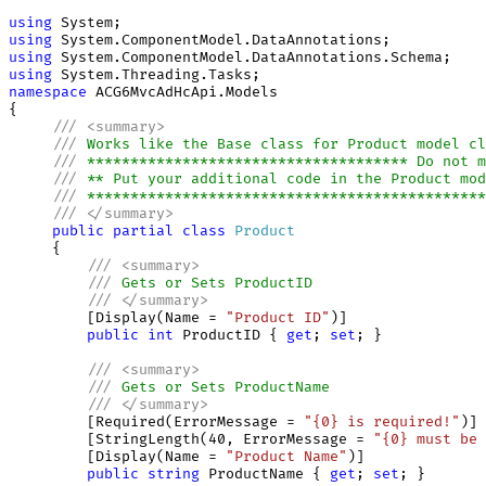
using
using
using
using
namespace
 ACG6MvcAdHcApi.Models

{

///
<
summary
>
///
 Works like the Base class for Product model cl
///
 ************************************* Do not m
///
 ** Put your additional code in the Product mod
///
 **********************************************
///
</
summary
>
public
partial
class
Product
     {

///
<
summary
>
///
 Gets or Sets ProductID
///
</
summary
>
         [Display(Name = 
"Product ID"
)]

public
int
 ProductID { 
get
; 
set
; } 

///
<
summary
>
///
 Gets or Sets ProductName
///
</
summary
>
         [Required(ErrorMessage = 
"{0} is required!"
)]

         [StringLength(40, ErrorMessage = 
"{0} must be 
         [Display(Name = 
"Product Name"
)]

public
string
 ProductName { 
get
; 
set
; } 
