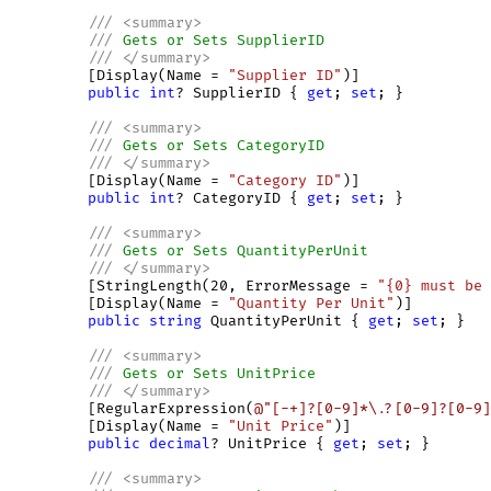
///
<
summary
>
///
 Gets or Sets SupplierID
///
</
summary
>
         [Display(Name = 
"Supplier ID"
)]

public
int
? SupplierID { 
get
; 
set
; } 

///
<
summary
>
///
 Gets or Sets CategoryID
///
</
summary
>
         [Display(Name = 
"Category ID"
)]

public
int
? CategoryID { 
get
; 
set
; } 

///
<
summary
>
///
 Gets or Sets QuantityPerUnit
///
</
summary
>
         [StringLength(20, ErrorMessage = 
"{0} must be 
         [Display(Name = 
"Quantity Per Unit"
)]

public
string
 QuantityPerUnit { 
get
; 
set
; } 

///
<
summary
>
///
 Gets or Sets UnitPrice
///
</
summary
>
         [RegularExpression(
@"[-+]?[0-9]*\.?[0-9]?[0-9]
         [Display(Name = 
"Unit Price"
)]

public
decimal
? UnitPrice { 
get
; 
set
; } 

///
<
summary
>